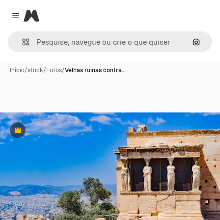
Magnific
Close menu
Pesqui
Início
/
stock
/
Fotos
/
Velhas ruínas contra…
Premium