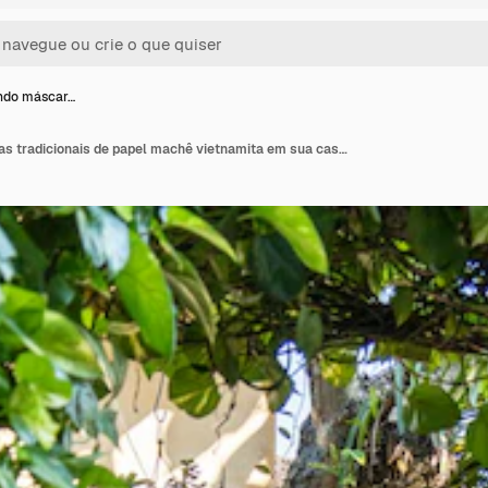
ndo máscar…
Velho fazendo máscaras tradicionais de papel machê vietnamita em sua casa na cidade de Nam Dinh, Vietnã