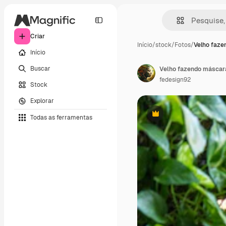
Criar
Início
/
stock
/
Fotos
/
Velho faze
Início
Buscar
fedesign92
Stock
Explorar
Todas as ferramentas
Premium