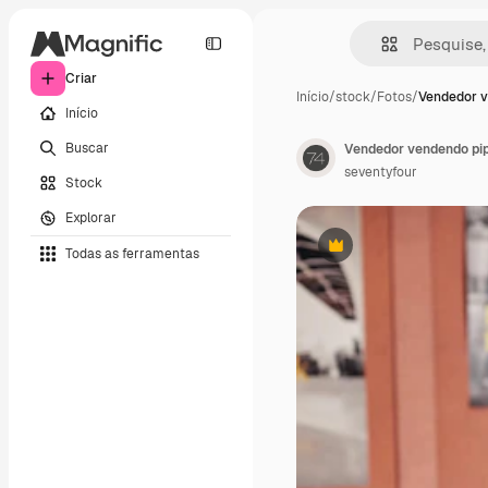
Criar
Início
/
stock
/
Fotos
/
Vendedor v
Início
Buscar
Vendedor vendendo pi
seventyfour
Stock
Explorar
Todas as ferramentas
Premium