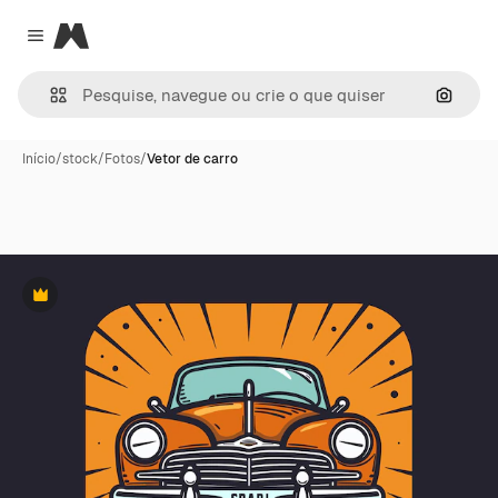
Magnific
Close menu
Pesqui
Início
/
stock
/
Fotos
/
Vetor de carro
Premium