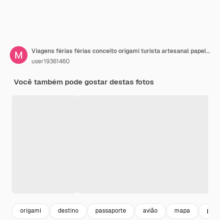
Viagens férias férias conceito origami turista artesanal papel papercraft navio no mapa perto da Itália close-up
user19361460
Você também pode gostar destas fotos
origami
destino
passaporte
avião
mapa
pape