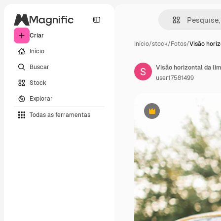
Criar
Início
/
stock
/
Fotos
/
Visão horiz
Início
Buscar
Visão horizontal da li
user17581499
Stock
Explorar
Todas as ferramentas
Premium