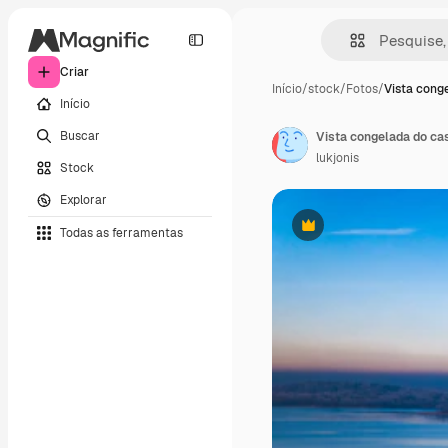
Criar
Início
/
stock
/
Fotos
/
Vista cong
Início
Buscar
Vista congelada do cas
lukjonis
Stock
Explorar
Todas as ferramentas
Premium