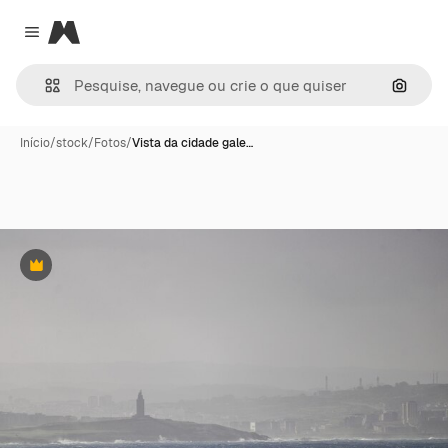
Magnific
Close menu
Pesqui
Início
/
stock
/
Fotos
/
Vista da cidade gale…
Premium