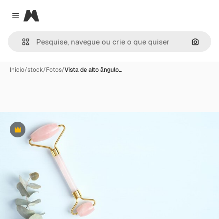
Magnific
Close menu
Pesqui
Início
/
stock
/
Fotos
/
Vista de alto ângulo…
Premium