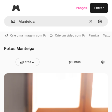
Magnific
Preços
Entrar
Close menu
Limpar
Pesqui
Crie uma imagem com IA
Crie um vídeo com IA
Familia
Textur
Fotos Manteiga
Fotos
Filtros