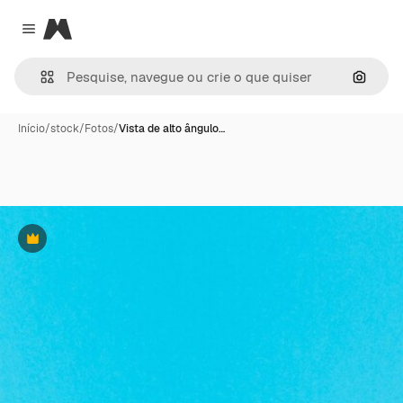
Magnific
Close menu
Pesqui
Início
/
stock
/
Fotos
/
Vista de alto ângulo…
Premium