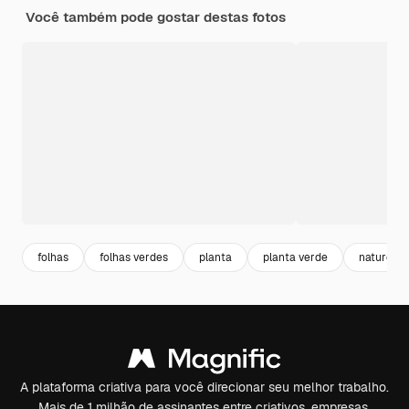
Você também pode gostar destas fotos
folhas
folhas verdes
planta
planta verde
natureza 
A plataforma criativa para você direcionar seu melhor trabalho.
Mais de 1 milhão de assinantes entre criativos, empresas,