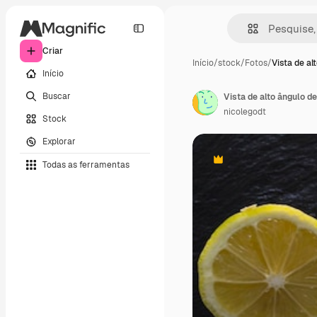
Criar
Início
/
stock
/
Fotos
/
Vista de al
Início
Buscar
Vista de alto ângulo d
nicolegodt
Stock
Explorar
Todas as ferramentas
Premium