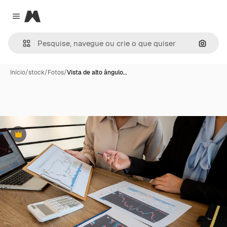
Magnific
Close menu
Pesqui
Início
/
stock
/
Fotos
/
Vista de alto ângulo…
Premium