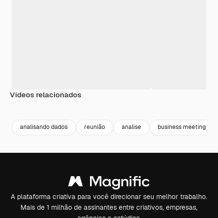
Vídeos relacionados
Premium
Premium
Premium
Premium
analisando dados
reunião
analise
business meeting
A plataforma criativa para você direcionar seu melhor trabalho.
Mais de 1 milhão de assinantes entre criativos, empresas,
agências e estúdios.