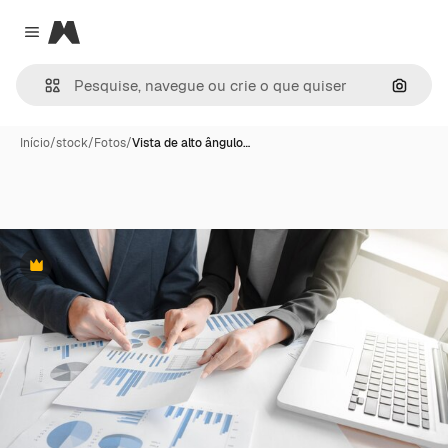
Magnific
Close menu
Pesqui
Início
/
stock
/
Fotos
/
Vista de alto ângulo…
Premium