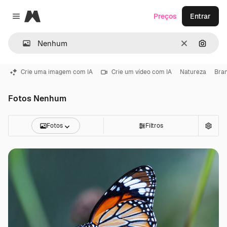
Magnific
Preços
Entrar
Close menu
Limpar
Pesqui
Crie uma imagem com IA
Crie um vídeo com IA
Natureza
Bra
Fotos Nenhum
Fotos
Filtros