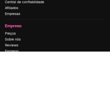
Central de confiabilidade
Afiliados
Empresas
Empresa
Preços
Sobre nós
Reviews
Emprego
Tendências de pesquisa
Blog
Eventos
Slidesgo
Vender conteúdo
Sala de imprensa
Procurando por magnific.ai?
Siga-nos