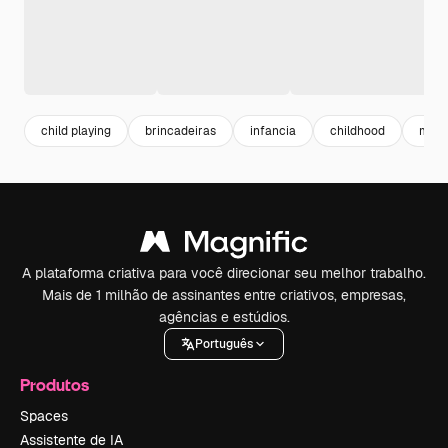
child playing
brincadeiras
infancia
childhood
meni
A plataforma criativa para você direcionar seu melhor trabalho.
Mais de 1 milhão de assinantes entre criativos, empresas,
agências e estúdios.
Português
Produtos
Spaces
Assistente de IA