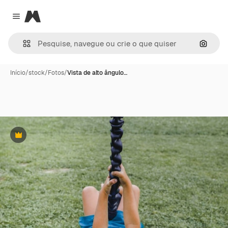
Magnific
Close menu
Pesqui
Início
/
stock
/
Fotos
/
Vista de alto ângulo…
Premium