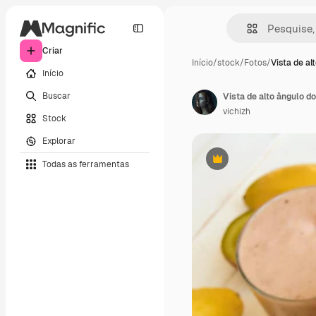
Criar
Início
/
stock
/
Fotos
/
Vista de al
Início
Buscar
Vista de alto ângulo 
vichizh
Stock
Explorar
Todas as ferramentas
Premium