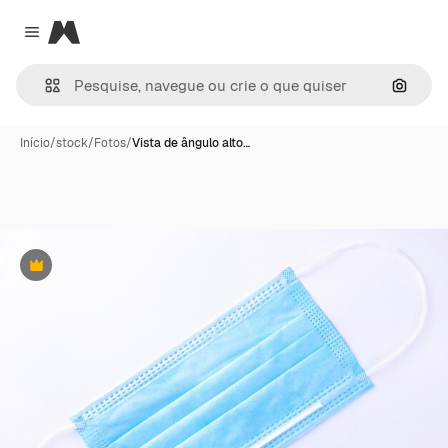
Magnific
Close menu
Pesqui
Início
/
stock
/
Fotos
/
Vista de ângulo alto…
Premium