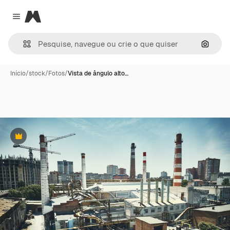
Magnific
Close menu
Pesqui
Início
/
stock
/
Fotos
/
Vista de ângulo alto…
Premium