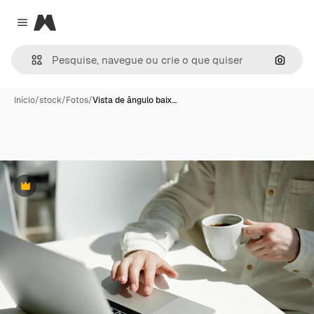
Magnific
Close menu
Pesqui
Início
/
stock
/
Fotos
/
Vista de ângulo baix…
Premium