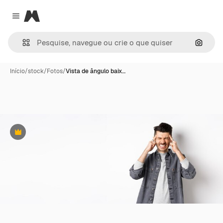
Magnific
Close menu
Pesqui
Início
/
stock
/
Fotos
/
Vista de ângulo baix…
Premium