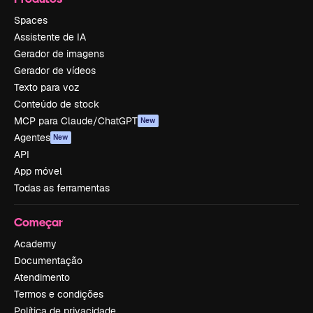
Spaces
Assistente de IA
Gerador de imagens
Gerador de vídeos
Texto para voz
Conteúdo de stock
MCP para Claude/ChatGPT
New
Agentes
New
API
App móvel
Todas as ferramentas
Começar
Academy
Documentação
Atendimento
Termos e condições
Política de privacidade