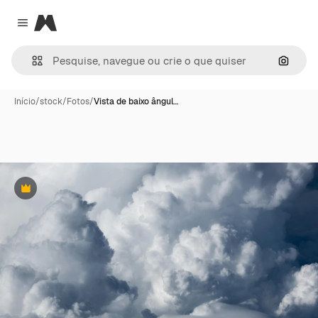
Magnific
Close menu
Pesqui
Início
/
stock
/
Fotos
/
Vista de baixo ângul…
Premium