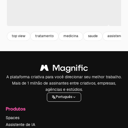
top view
tratamento
medicina
saude
assistencia
A plataforma criativa para você direcionar seu melhor trabalho.
Mais de 1 milhão de assinantes entre criativos, empresas,
agências e estúdios.
Português
Produtos
Spaces
Assistente de IA