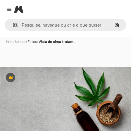
Magnific
Close menu
Pesqui
Início
/
stock
/
Fotos
/
Vista de cima tratam…
Premium