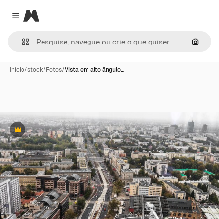
Magnific
Close menu
Pesqui
Início
/
stock
/
Fotos
/
Vista em alto ângulo…
Premium