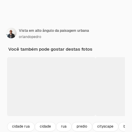
Vista em alto ângulo da paisagem urbana
orlandopedro
Você também pode gostar destas fotos
cidade rua
cidade
rua
predio
cityscape
build