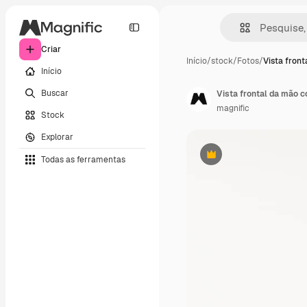
Criar
Início
/
stock
/
Fotos
/
Vista fron
Início
Buscar
Vista frontal da mão c
magnific
Stock
Explorar
Todas as ferramentas
Premium