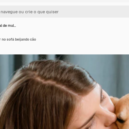
al de mul…
r no sofá beijando cão