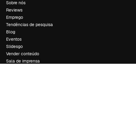
Sobre nós
Reviews
Emprego
Tendências de pesquisa
Blog
Eventos
Slidesgo
Vender conteúdo
Sala de imprensa
Procurando por magnific.ai?
Siga-nos
Suporte ao cliente
Instagram
YouTube
LinkedIn
TikTok
Discord