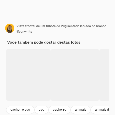
Vista frontal de um filhote de Pug sentado isolado no branco
lifeonwhite
Você também pode gostar destas fotos
cachorro pug
cao
cachorro
animais
animais dome