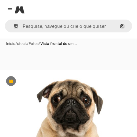
Magnific
Close menu
Pesqui
Início
/
stock
/
Fotos
/
Vista frontal de um …
Premium