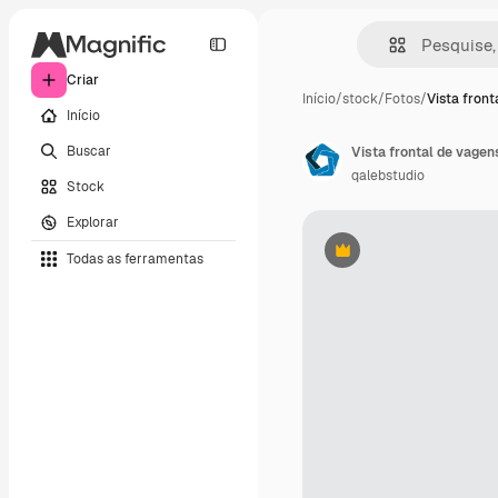
Criar
Início
/
stock
/
Fotos
/
Vista front
Início
Buscar
Vista frontal de vagen
qalebstudio
Stock
Explorar
Todas as ferramentas
Premium