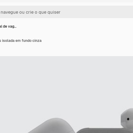
al de vag…
s isolada em fundo cinza