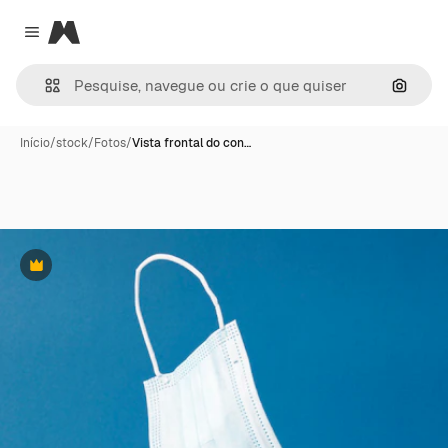
Magnific
Close menu
Pesqui
Início
/
stock
/
Fotos
/
Vista frontal do con…
Premium