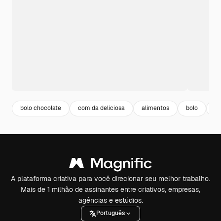
bolo chocolate
comida deliciosa
alimentos
bolo
sa
A plataforma criativa para você direcionar seu melhor trabalho.
Mais de 1 milhão de assinantes entre criativos, empresas,
agências e estúdios.
Português