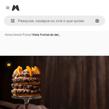
Magnific
Close menu
Pesqui
Início
/
stock
/
Fotos
/
Vista frontal do del…
Premium