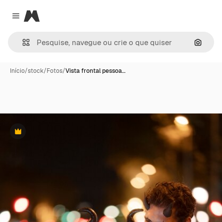
Magnific
Close menu
Pesqui
Início
/
stock
/
Fotos
/
Vista frontal pessoa…
Premium