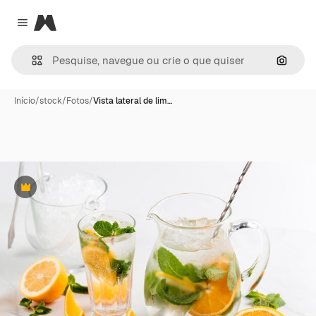
Magnific
Close menu
Pesqui
Início
/
stock
/
Fotos
/
Vista lateral de lim…
Premium