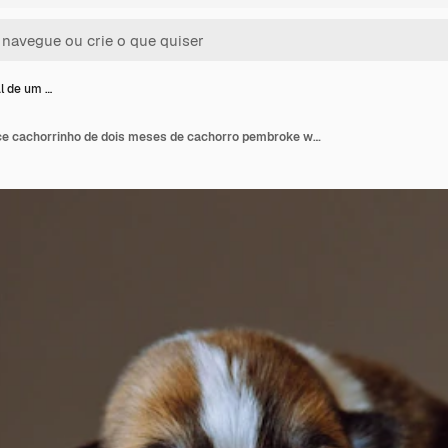
al de um …
Vista lateral de um doce cachorrinho de dois meses de cachorro pembroke welsh corgi dormindo descansando nas mãos de uma mulher irreconhecível