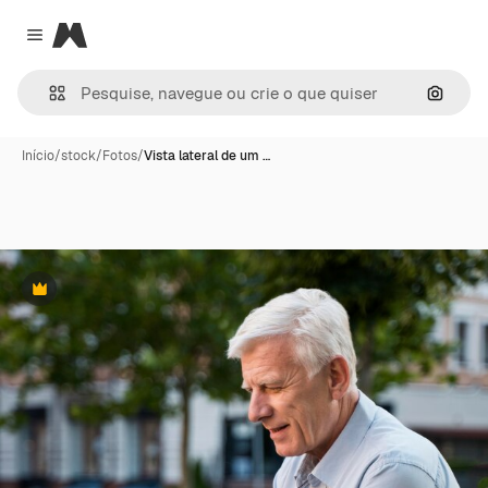
Magnific
Close menu
Pesqui
Início
/
stock
/
Fotos
/
Vista lateral de um …
Premium