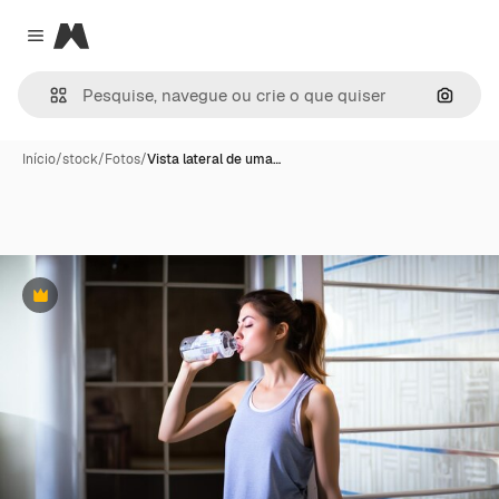
Magnific
Close menu
Pesqui
Início
/
stock
/
Fotos
/
Vista lateral de uma…
Premium