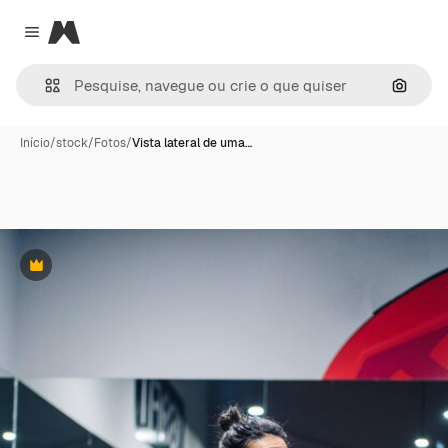
Magnific
Close menu
Pesqui
Início
/
stock
/
Fotos
/
Vista lateral de uma…
Premium