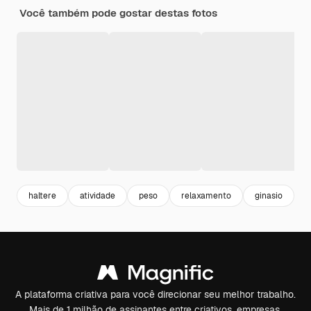
Você também pode gostar destas fotos
haltere
atividade
peso
relaxamento
ginasio
p
A plataforma criativa para você direcionar seu melhor trabalho.
Mais de 1 milhão de assinantes entre criativos, empresas,