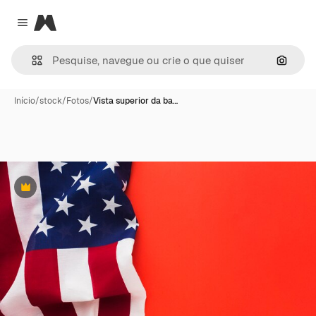
Magnific
Close menu
Pesqui
Início
/
stock
/
Fotos
/
Vista superior da ba…
Premium