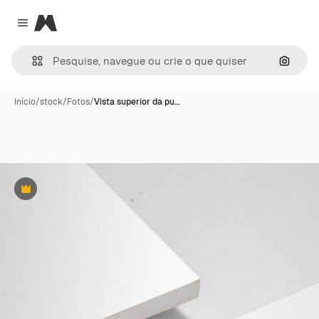
Magnific
Close menu
Pesqui
Início
/
stock
/
Fotos
/
Vista superior da pu…
Premium