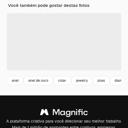
Você também pode gostar destas fotos
anel
anel de ouro
colar
jewelry
joias
diamant
A plataforma criativa para você direcionar seu melhor trabalho.
Mais de 1 milhão de assinantes entre criativos, empresas,