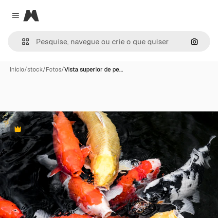
Magnific
Close menu
Pesqui
Início
/
stock
/
Fotos
/
Vista superior de pe…
Premium