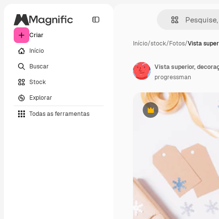
Criar
Início
/
stock
/
Fotos
/
Vista super
Início
Buscar
Vista superior, decora
progressman
Stock
Explorar
Todas as ferramentas
Premium