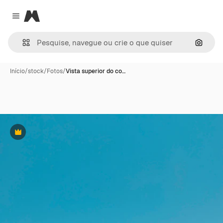
Magnific
Close menu
Pesqui
Início
/
stock
/
Fotos
/
Vista superior do co…
Premium