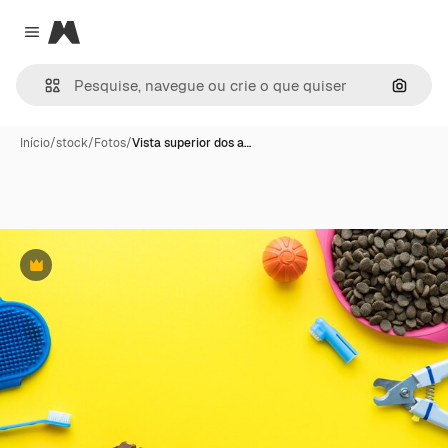
Magnific
Close menu
Pesqui
Início
/
stock
/
Fotos
/
Vista superior dos a…
Premium