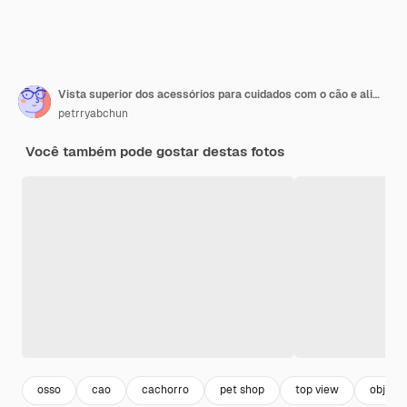
Vista superior dos acessórios para cuidados com o cão e alimentação. Postura plana. Espaço para texto.
petrryabchun
Você também pode gostar destas fotos
osso
cao
cachorro
pet shop
top view
objeto