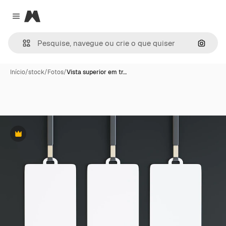
Magnific
Close menu
Pesqui
Início
/
stock
/
Fotos
/
Vista superior em tr…
Premium