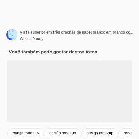
Vista superior em três crachás de papel branco em branco com espaço para o seu logotipo ou texto e faixas de renda cinza no fundo preto abstrato renderização em 3D simulada
Who is Danny
Você também pode gostar destas fotos
badge mockup
cartão mockup
design mockup
mockup 