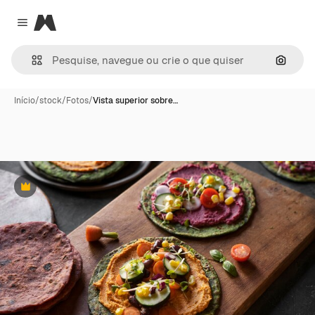
Magnific
Close menu
Pesqui
Início
/
stock
/
Fotos
/
Vista superior sobre…
Premium