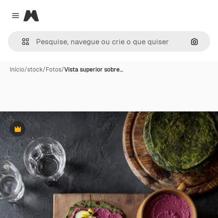
Magnific
Close menu
Pesqui
Início
/
stock
/
Fotos
/
Vista superior sobre…
Premium