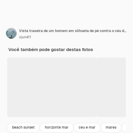
Vista traseira de um homem em silhueta de pé contra o céu durante o pôr do sol
xjun411
Você também pode gostar destas fotos
beach sunset
horizonte mar
ceu e mar
mares
pra