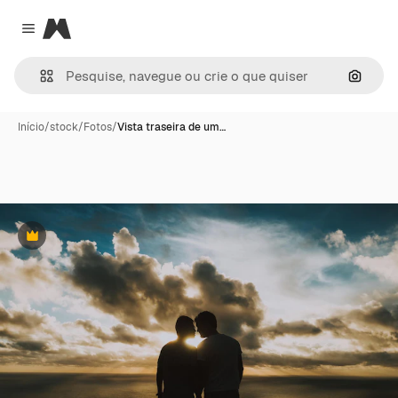
Magnific
Close menu
Pesqui
Início
/
stock
/
Fotos
/
Vista traseira de um…
Premium