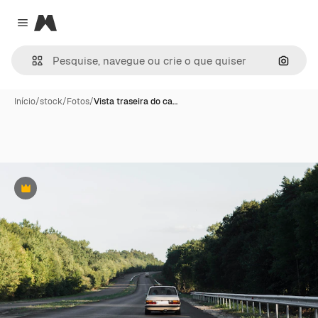
Magnific
Close menu
Pesqui
Início
/
stock
/
Fotos
/
Vista traseira do ca…
Premium