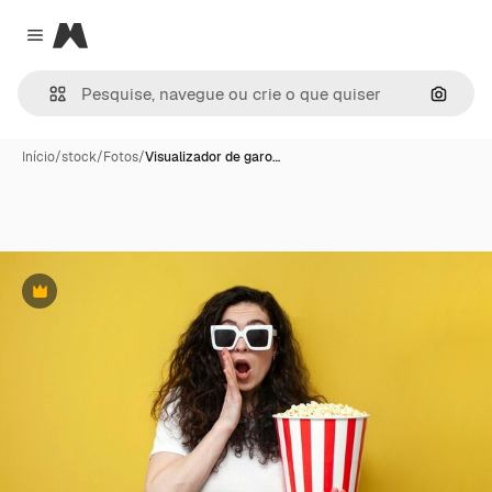
Magnific
Close menu
Pesqui
Início
/
stock
/
Fotos
/
Visualizador de garo…
Premium