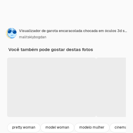
Visualizador de garota encaracolada chocada em óculos 3d segurando pipoca e mostrando surpresa em fundo amarelo
malitskiybogdan
Você também pode gostar destas fotos
pretty woman
model woman
modelo mulher
cinema pi