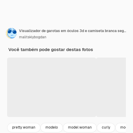
Visualizador de garotas em óculos 3d e camiseta branca segura e come pipoca em fundo amarelo
malitskiybogdan
Você também pode gostar destas fotos
pretty woman
modelo
model woman
curly
model