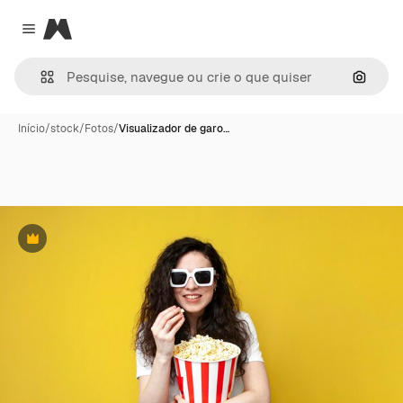
Magnific
Close menu
Pesqui
Início
/
stock
/
Fotos
/
Visualizador de garo…
Premium