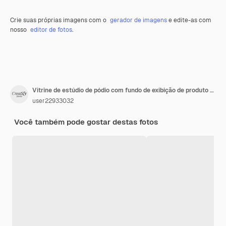
Crie suas próprias imagens com o
gerador de imagens
e edite-as com
nosso
editor de fotos
.
Vitrine de estúdio de pódio com fundo de exibição de produto de estágio de pedestal de sombra clara ilustração 3d apresentação de cena de exibição vazia para apresentação de colocação de produto
user22933032
Você também pode gostar destas fotos