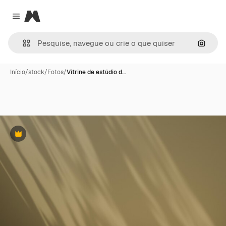
Magnific
Close menu
Pesqui
Início
/
stock
/
Fotos
/
Vitrine de estúdio d…
Premium